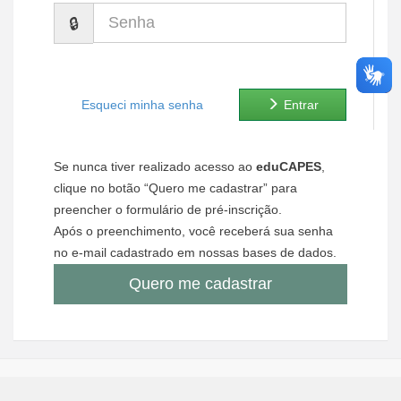
Senha
Ministério de Minas e Energia
Ministério da Ciência, Tecnologia, Inovações e Comunicações
Ministério do Meio Ambiente
Esqueci minha senha
Entrar
Ministério do Turismo
Se nunca tiver realizado acesso ao
eduCAPES
,
Ministério do Desenvolvimento Regional
clique no botão “Quero me cadastrar” para
preencher o formulário de pré-inscrição.
Controladoria-Geral da União
Após o preenchimento, você receberá sua senha
no e-mail cadastrado em nossas bases de dados.
Ministério da Mulher, da Família e dos Direitos Humanos
Quero me cadastrar
Secretaria-Geral
Secretaria de Governo
Gabinete de Segurança Institucional