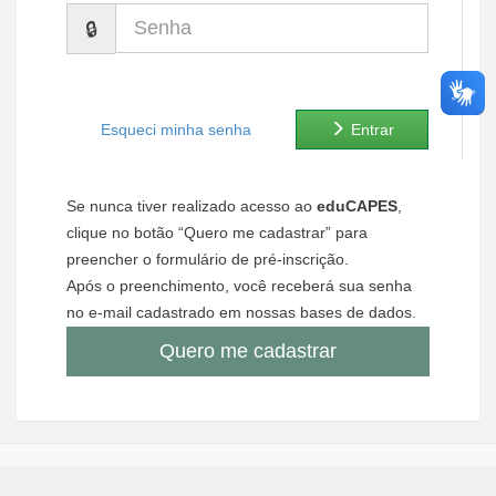
Senha
Ministério de Minas e Energia
Ministério da Ciência, Tecnologia, Inovações e Comunicações
Ministério do Meio Ambiente
Esqueci minha senha
Entrar
Ministério do Turismo
Se nunca tiver realizado acesso ao
eduCAPES
,
Ministério do Desenvolvimento Regional
clique no botão “Quero me cadastrar” para
preencher o formulário de pré-inscrição.
Controladoria-Geral da União
Após o preenchimento, você receberá sua senha
no e-mail cadastrado em nossas bases de dados.
Ministério da Mulher, da Família e dos Direitos Humanos
Quero me cadastrar
Secretaria-Geral
Secretaria de Governo
Gabinete de Segurança Institucional