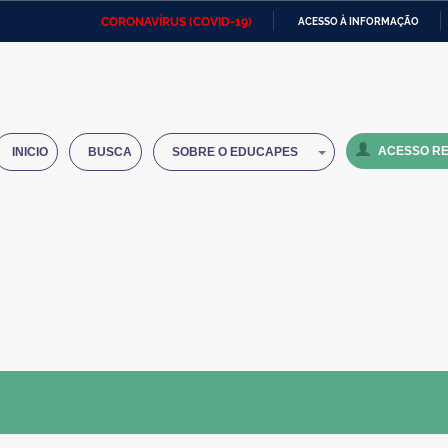
CORONAVÍRUS (COVID-19)
ACESSO À INFORMAÇÃO
Ministério da Defesa
Ministério das Relações
Mini
IR
Exteriores
PARA
O
Ministério da Cidadania
Ministério da Saúde
Mini
CONTEÚDO
ACESSO RE
INICIO
BUSCA
SOBRE O EDUCAPES
Ministério do Desenvolvimento
Controladoria-Geral da União
Minis
Regional
e do
Advocacia-Geral da União
Banco Central do Brasil
Plana