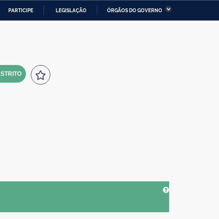
PARTICIPE
LEGISLAÇÃO
ÓRGÃOS DO GOVERNO
stério da Economia
Ministério da Infraestrutura
stério de Minas e Energia
Ministério da Ciência,
Tecnologia, Inovações e
Comunicações
STRITO
tério da Mulher, da Família
Secretaria-Geral
s Direitos Humanos
lto