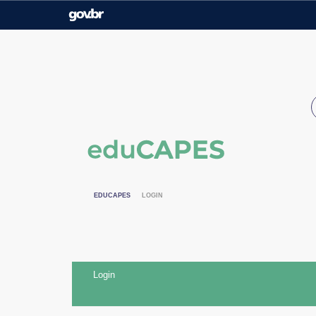
Casa Civil
Ministério da Justiça e
Segurança Pública
Ministério da Agricultura,
Ministério da Educação
Pecuária e Abastecimento
Ministério do Meio Ambiente
Ministério do Turismo
Secretaria de Governo
Gabinete de Segurança
Institucional
EDUCAPES
LOGIN
Login