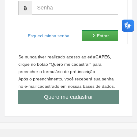
Senha
Ministério de Minas e Energia
Ministério da Ciência, Tecnologia, Inovações e Comunicações
Ministério do Meio Ambiente
Esqueci minha senha
Entrar
Ministério do Turismo
Se nunca tiver realizado acesso ao
eduCAPES
,
Ministério do Desenvolvimento Regional
clique no botão “Quero me cadastrar” para
preencher o formulário de pré-inscrição.
Controladoria-Geral da União
Após o preenchimento, você receberá sua senha
no e-mail cadastrado em nossas bases de dados.
Ministério da Mulher, da Família e dos Direitos Humanos
Quero me cadastrar
Secretaria-Geral
Secretaria de Governo
Gabinete de Segurança Institucional