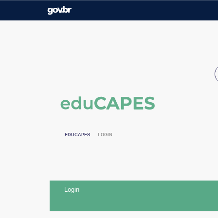
Casa Civil
Ministério da Justiça e
Segurança Pública
Ministério da Agricultura,
Ministério da Educação
Pecuária e Abastecimento
Ministério do Meio Ambiente
Ministério do Turismo
Secretaria de Governo
Gabinete de Segurança
Institucional
EDUCAPES
LOGIN
Login