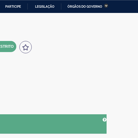
PARTICIPE
LEGISLAÇÃO
ÓRGÃOS DO GOVERNO
stério da Economia
Ministério da Infraestrutura
stério de Minas e Energia
Ministério da Ciência,
Tecnologia, Inovações e
Comunicações
STRITO
tério da Mulher, da Família
Secretaria-Geral
s Direitos Humanos
lto