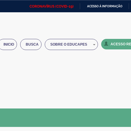
CORONAVÍRUS (COVID-19)
ACESSO À INFORMAÇÃO
Ministério da Defesa
Ministério das Relações
Mini
IR
Exteriores
PARA
O
Ministério da Cidadania
Ministério da Saúde
Mini
CONTEÚDO
ACESSO RE
INICIO
BUSCA
SOBRE O EDUCAPES
Ministério do Desenvolvimento
Controladoria-Geral da União
Minis
Regional
e do
Advocacia-Geral da União
Banco Central do Brasil
Plana