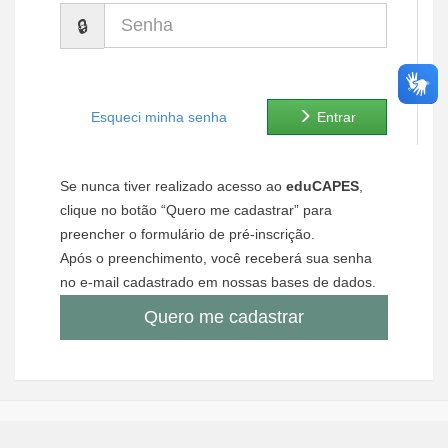
Senha
Ministério de Minas e Energia
Ministério da Ciência, Tecnologia, Inovações e Comunicações
Ministério do Meio Ambiente
Esqueci minha senha
Entrar
Ministério do Turismo
Se nunca tiver realizado acesso ao
eduCAPES
,
Ministério do Desenvolvimento Regional
clique no botão “Quero me cadastrar” para
preencher o formulário de pré-inscrição.
Controladoria-Geral da União
Após o preenchimento, você receberá sua senha
no e-mail cadastrado em nossas bases de dados.
Ministério da Mulher, da Família e dos Direitos Humanos
Quero me cadastrar
Secretaria-Geral
Secretaria de Governo
Gabinete de Segurança Institucional