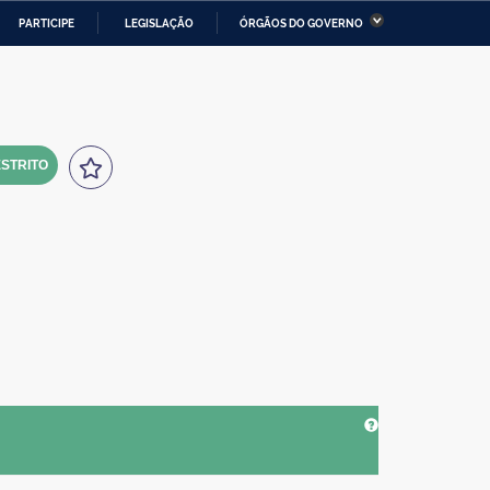
PARTICIPE
LEGISLAÇÃO
ÓRGÃOS DO GOVERNO
stério da Economia
Ministério da Infraestrutura
stério de Minas e Energia
Ministério da Ciência,
Tecnologia, Inovações e
Comunicações
STRITO
tério da Mulher, da Família
Secretaria-Geral
s Direitos Humanos
lto