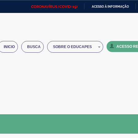
CORONAVÍRUS (COVID-19)
ACESSO À INFORMAÇÃO
Ministério da Defesa
Ministério das Relações
Mini
IR
Exteriores
PARA
O
Ministério da Cidadania
Ministério da Saúde
Mini
CONTEÚDO
ACESSO RE
INICIO
BUSCA
SOBRE O EDUCAPES
Ministério do Desenvolvimento
Controladoria-Geral da União
Minis
Regional
e do
Advocacia-Geral da União
Banco Central do Brasil
Plana