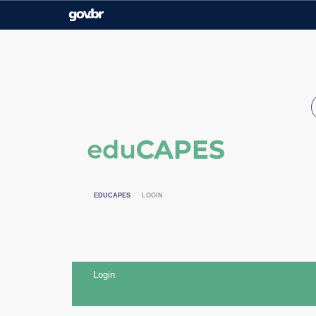
Casa Civil
Ministério da Justiça e
Segurança Pública
Ministério da Agricultura,
Ministério da Educação
Pecuária e Abastecimento
Ministério do Meio Ambiente
Ministério do Turismo
Secretaria de Governo
Gabinete de Segurança
Institucional
EDUCAPES
LOGIN
Login