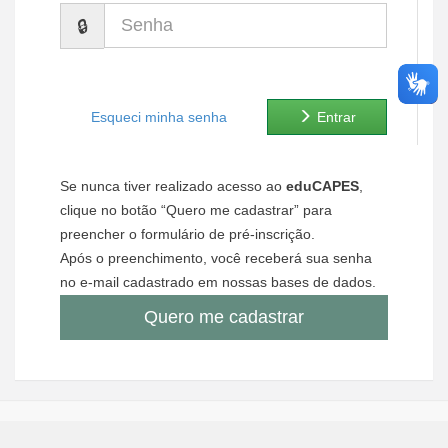
Senha
Ministério de Minas e Energia
Ministério da Ciência, Tecnologia, Inovações e Comunicações
Ministério do Meio Ambiente
Esqueci minha senha
Entrar
Ministério do Turismo
Se nunca tiver realizado acesso ao
eduCAPES
,
Ministério do Desenvolvimento Regional
clique no botão “Quero me cadastrar” para
preencher o formulário de pré-inscrição.
Controladoria-Geral da União
Após o preenchimento, você receberá sua senha
no e-mail cadastrado em nossas bases de dados.
Ministério da Mulher, da Família e dos Direitos Humanos
Quero me cadastrar
Secretaria-Geral
Secretaria de Governo
Gabinete de Segurança Institucional